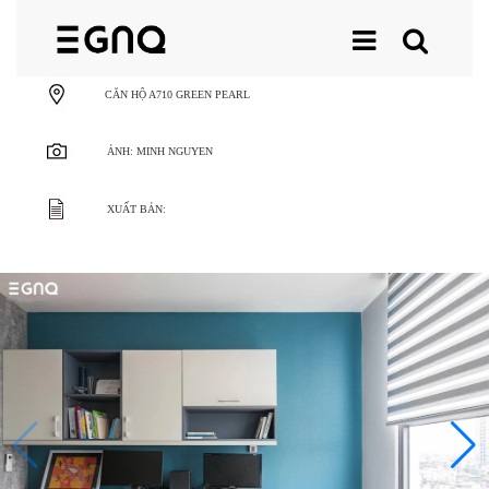
CĂN HỘ A710 GREEN PEARL
ẢNH: MINH NGUYEN
XUẤT BẢN: